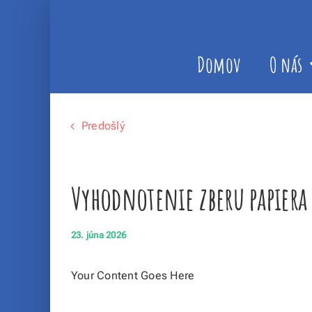
Skip
to
content
Domov
O nás
Predošlý
Vyhodnotenie zberu papiera 
23. júna 2026
Your Content Goes Here