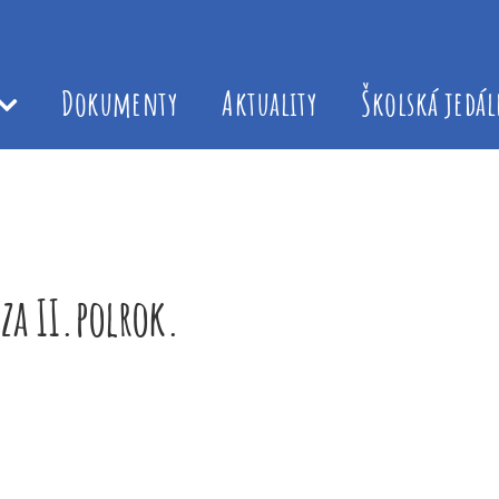
Dokumenty
Aktuality
Školská jedá
za II.polrok.