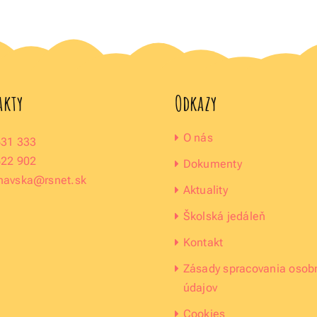
akty
Odkazy
O nás
631 333
622 902
Dokumenty
navska@rsnet.sk
Aktuality
Školská jedáleň
Kontakt
Zásady spracovania osob
údajov
Cookies