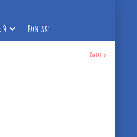
leň
Kontakt
Ďalší